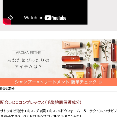
配合成分
配合L-DCコンプレックス（毛髪地肌保護成分）
サトウキビ液汁エキス、チャ葉エキス、メドウフォーム－δ－ラクトン、ワサビノ
キ種子エキス、ジヒドロキシプロピルアルギニンＨＣｌ