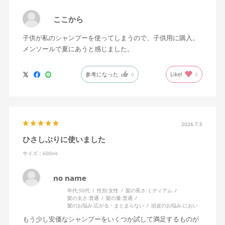
ここから
子供が私のシャンプーを使ってしまうので、子供用に購入。
メンソールで夏にあうと感じました。
参考になった
Like!
0
0
2026.7.5
ひさしぶりに使いました
サイズ：600ml
no name
年代:
50代
性別:
女性
髪の長さ:
ミディアム
髪の太さ:
普通
髪の量:
普通
髪のお悩み:
広がる・まとまらない
頭皮のお悩み:
におい
もう少し安価なシャンプーをいくつか試して満足するものが