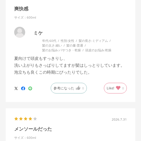
爽快感
サイズ：600ml
ミケ
年代:
60代
性別:
女性
髪の長さ:
ミディアム
髪の太さ:
細い
髪の量:
普通
髪のお悩み:
パサつき・乾燥
頭皮のお悩み:
乾燥
夏向けで頭皮もすっきりし、
洗い上がりもさっぱりしてますが髪はしっとりしています。
泡立ちも良くこの時期にぴったりでした。
参考になった
Like!
0
0
2026.7.31
メンソールだった
サイズ：600ml