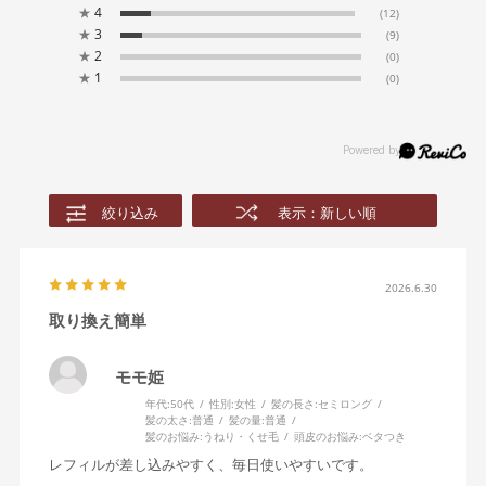
★
4
(12)
★
3
(9)
★
2
(0)
★
1
(0)
絞り込み
表示：新しい順
2026.6.30
取り換え簡単
モモ姫
年代:
50代
性別:
女性
髪の長さ:
セミロング
髪の太さ:
普通
髪の量:
普通
髪のお悩み:
うねり・くせ毛
頭皮のお悩み:
ベタつき
レフィルが差し込みやすく、毎日使いやすいです。