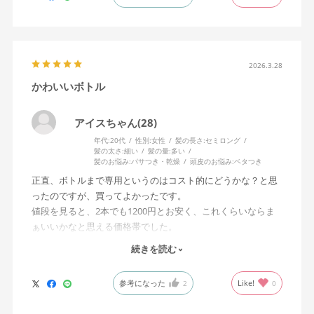
デザインも可愛いので気に入っています。
2026.3.28
かわいいボトル
アイスちゃん(28)
年代:
20代
性別:
女性
髪の長さ:
セミロング
髪の太さ:
細い
髪の量:
多い
髪のお悩み:
パサつき・乾燥
頭皮のお悩み:
ベタつき
正直、ボトルまで専用というのはコスト的にどうかな？と思
ったのですが、買ってよかったです。
値段を見ると、2本でも1200円とお安く、これくらいならま
ぁいいかなと思える価格帯でした。
あまりインテリアの中にピンク色が無いのですが、買ってみ
続きを読む
てすごく可愛かったので結果良かったと思います。
詰め替えが簡単でうれしいです。
参考になった
Like!
2
0