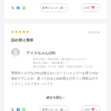
参考になった
Like!
0
0
2026.3.28
詰め替え簡単
アイスちゃん(28)
年代:
20代
性別:
女性
髪の長さ:
セミロング
髪の太さ:
細い
髪の量:
多い
髪のお悩み:
パサつき・乾燥
頭皮のお悩み:
ベタつき
専用ボトルでなければ使えないというシャンプーを買うのは
初めてでしたが、使ってみると詰め替えがすごく簡単なので
トライしてみて良かったです。
これより小さいサイズのものを買って試し使いし、良さは分
続きを読む
かっていたので、2回目は大きいボトルと詰め替えのセットで
購入しました。
参考になった
Like!
0
0