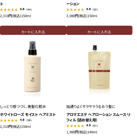
ト
ーション
4.8
4.8
（44）
（32）
2,310円(税込)
150ml
3,080円(税込)
150ml
カートに入れる
カートに入れる
しっとり感つづく、美髪化粧水
指通りよくサラサラうるおう髪に
ホワイトローズ モイスト ヘアミスト
アロマエステ ヘアローション スムース リ
フィル（詰め替え用）
4.8
（38）
4.9
（61）
2,310円(税込)
150ml
1,980円(税込)
140ml