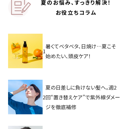
夏のお悩み、すっきり解決！
お役立ちコラム
暑くてベタベタ、日焼け…夏こそ
1
始めたい、頭皮ケア！
夏の日差しに負けない髪へ。週2
2
回“置き替えケア”で
紫外線ダメー
ジを徹底補修