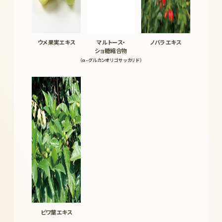
ウメ果実エキス
マルトース・
ノバラエキス
ショ糖縮合物
（α-グルカンオリゴサッカリド）
ビワ葉エキス