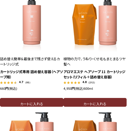
詰め替え簡単＆最後まで残さず使えるカ
植物の力で、うねり・くせ毛もまとまるツヤ
ートリッジ式
髪へ
カートリッジ式専用 詰め替え容器（ヘアソ
アロマエステ ヘアソープ 11 カートリッジ
ープ用）
セット（リフィル＋詰め替え容器）
4.7
4.8
（95）
（212）
660円(税込)
4,950円(税込)
600ml
カートに入れる
カートに入れる