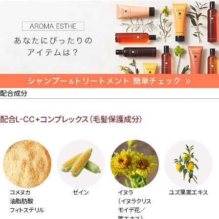
配合成分
配合L-CC+コンプレックス（毛髪保護成分）
コメヌカ
ゼイン
イヌラ
ユズ果実エキス
油脂肪酸
（イヌラクリス
フィトステリル
モイデ花／
葉エキス）