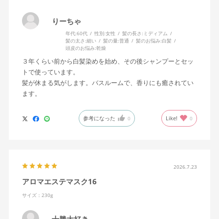
りーちゃ
年代:
60代
性別:
女性
髪の長さ:
ミディアム
髪の太さ:
細い
髪の量:
普通
髪のお悩み:
白髪
頭皮のお悩み:
乾燥
３年くらい前から白髪染めを始め、その後シャンプーとセッ
トで使っています。
髪が休まる気がします。バスルームで、香りにも癒されてい
ます。
参考になった
Like!
0
0
2026.7.23
アロマエステマスク16
サイズ：230g