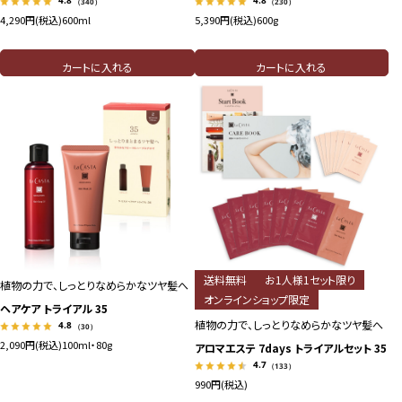
（340）
（230）
4,290円(税込)
600ml
5,390円(税込)
600g
カートに入れる
カートに入れる
送料無料
お1人様1セット限り
植物の力で、しっとりなめらかなツヤ髪へ
オンラインショップ限定
ヘアケア トライアル 35
植物の力で、しっとりなめらかなツヤ髪へ
4.8
（30）
2,090円(税込)
100ml・80g
アロマエステ 7days トライアルセット 35
4.7
（133）
990円(税込)