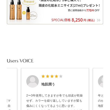
Users VOICE
。
地肌潤う
。
2〜3年使用してきますが冬でも頭皮が乾燥
年と共に
や頭皮マ
せず、カラーを繰り返ししていますが髪も
のが気に
すると自
傷みにくくなってるように思います。
地肌の調