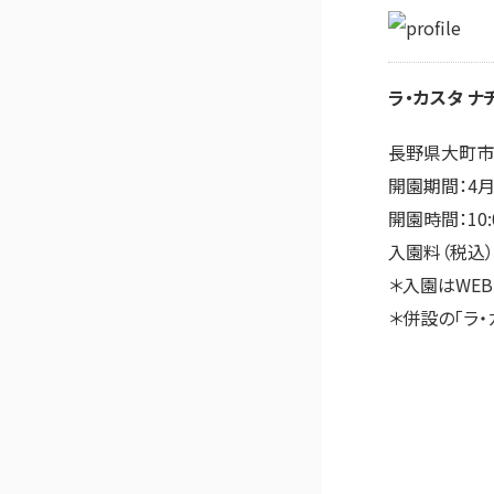
ラ・カスタ ナ
長野県大町市常
開園期間：4月
開園時間：10:0
入園料（税込）
＊入園はWEB
＊併設の「ラ・