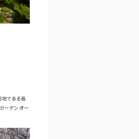
。
聖地である長
のガーデン オー