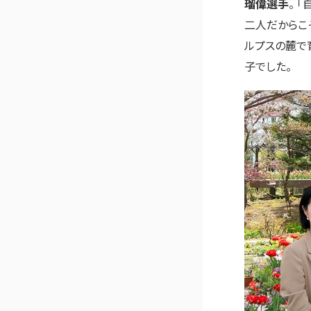
瑠偉選手
。 
二人だからこ
ルプスの麓で
子でした。