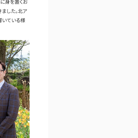
界に身を置くお
きました。北ア
響いている様