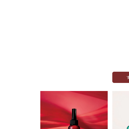
爺さんです。今年５月
癖毛に縮毛矯正かけてます。
ボリュー
(ラ・カスタ)で薬用育
こちらのセット、使ってみたら、頭を
ふんわり
洗っている時にはとってもいい香りに
痒くなる
ェクター)に出会い、髪
包まれます。いつものバスタイムがワ
購入しま
ますが、信じられな
ンランクアップしたような気分です！
高いです
洗い上がりは満足いくサラサラに‼️やは
みがなくなり、髪が
り使うものによって洗い上がりに差が
した。育毛効果はこ
出るなと感じた一品でした‼️
も若く見られたい欲望
使い始めました。洗
と振りかけてマッサｰ
れるようになりまし
を振りかけ二刀流 !!
週一回、頭皮用マッ
使用し始めました。
人でいたいです !