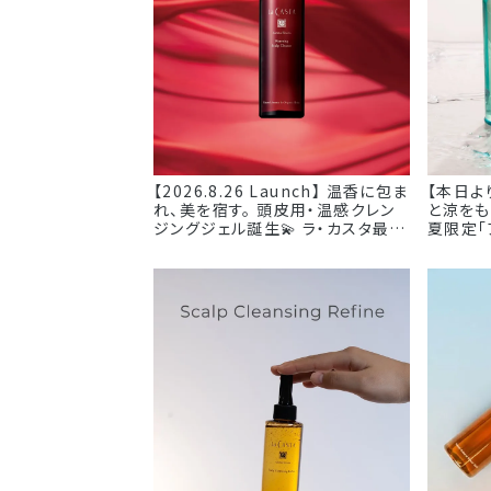
【2026.8.26 Launch】 温香に包ま
【本日よ
れ、美を宿す。 頭皮用・温感クレン
と涼をも
ジングジェル誕生💫 ラ・カスタ最高
夏限定「
峰のエイジングヘアケア*シリーズ
から、 
アロマ リヴァイタより、頭皮用・温
え、今年
感クレンジングジェル 「ウォーミン
みずみず
グ スキャルプクレンズ」が
トの香り
8/26(水)に新登場いたします。 心
ベタつきや
地よい温感でじんわりゆるめながら
のベタつ
汚れを落とす、 繊細な大人の頭皮
上げ、 
のための、上質なクレンジング。 じ
肌”をすっ
んわり広がる温感に包まれて、 すす
に心地よ
ぎ時のなめらかな指通りもこだわ
を🌿 -——————— アイシーアロマ
りです。 スキンケア発想の洗浄力と
ヘアソー
厳選した植物由来成分が、 うるお
ソープ 
いを守りながら不要な汚れだけを
ト -——————— ※数量限定につ
落とし、 アロマ リヴァイタシリーズ
き、在庫