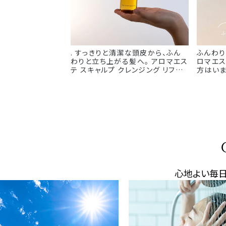
独自成分 「L-AG⁺コンプレックス」
いただき
が、 大人の頭皮と髪の悩みにアプ
@lacas
ローチ。 今の頭皮を柔らかく健やか
#laca
に整えながら、 美しい髪を育む頭
んやりコ
皮環境へ導きます。 *年齢に応じた
ケア #lacasta #ラカスタ #頭皮
. すっきりと清潔な頭皮から、ふん
ふんわり
クレンジング #温感クレンジング
わりと立ち上がる髪へ。 アロマエス
ロマエステ 40
#スキャルプケア
テ スキャルプ クレンジング リファイ
方はいま
ン こんなお悩みはありませんか？ ・
かい ・
頭皮のベタつきが気になる ・毛穴
イリングが決
汚れがすっきり落ちているか不安 ・
は【アロ
トップがぺたんとして、ボリュームが
す。 柔らかくボリュームの出にくい
出にくい そんな方におすすめの、週
髪の立ち
1回のスペシャルケア。 シャンプー
ンシリコ
前の乾いた頭皮に直接塗布し、やさ
がらも、
しくなじませてからブラッシング。
とまる潤い髪へ。
蓄積した皮脂や汚れを浮かせて、頭
ラスフ
皮を健やかな状態へ整えます。 爽
に。 @lacasta_official #ラカス
やかなシトラスに、イランイランのや
タ #La
心地よい毎
わらかな甘さを重ねたシトラスハー
ロマエス
ブの香り。 アロマに包まれながら、
健やかな頭皮とふんわりとした髪
へ。 @lacasta_official #ラカス
タ #LaCASTA #ラカスタ公式 #ア
ロマエステ #ボタニカルライフ