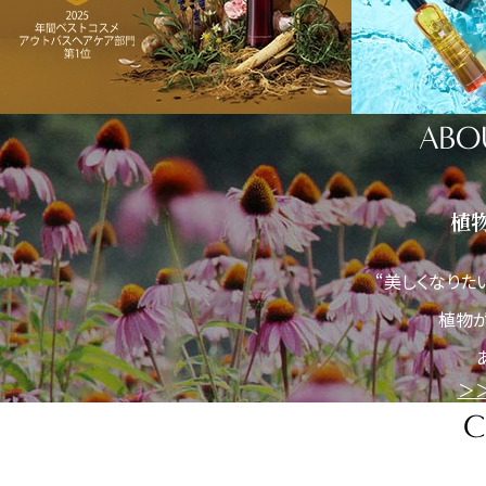
ABO
植
“美しくなりた
植物
＞
C